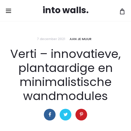
Gratis levering vanaf 120 EUR in België en
into walls.
Cl
Nederland!
7 december 2021
AAN JE MUUR
Verti – innovatieve,
plantaardige en
minimalistische
wandmodules