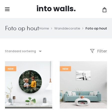
Gratis levering vanaf 120 EUR in België en
into walls.
Cl
Nederland!
Foto op hout
Home
Wanddecoratie
Foto op hout
Filter
Standaard sortering
NEW
NEW