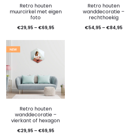
Retro houten
Retro houten
muurcirkel met eigen
wanddecoratie –
foto
rechthoekig
€
29,95
–
€
69,95
€
54,95
–
€
84,95
NEW
Retro houten
wanddecoratie –
vierkant of hexagon
€
29,95
–
€
69,95