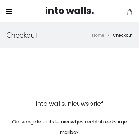
Gratis levering vanaf 120 EUR in België en
into walls.
Cl
Nederland!
Checkout
Home
Checkout
into walls. nieuwsbrief
Ontvang de laatste nieuwtjes rechtstreeks in je
mailbox.