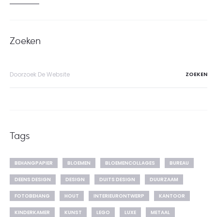
Zoeken
Search
for:
Tags
BEHANGPAPIER
BLOEMEN
BLOEMENCOLLAGES
BUREAU
DEENS DESIGN
DESIGN
DUITS DESIGN
DUURZAAM
FOTOBEHANG
HOUT
INTERIEURONTWERP
KANTOOR
KINDERKAMER
KUNST
LEGO
LUXE
METAAL