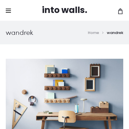
Gratis levering vanaf 120 EUR in België en
into walls.
Cl
Nederland!
wandrek
Home
wandrek