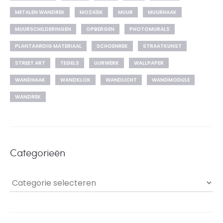
METALEN WANDREK
MOZAÏEK
MUUR
MUURHAAK
MUURSCHILDERINGEN
OPBERGEN
PHOTOMURALS
PLANTAARDIG MATERIAAL
SCHOENREK
STRAATKUNST
STREET ART
TEGELS
UURWERK
WALLPAPER
WANDHAAK
WANDKLOK
WANDLICHT
WANDMODULE
WANDREK
Categorieën
Categorieën