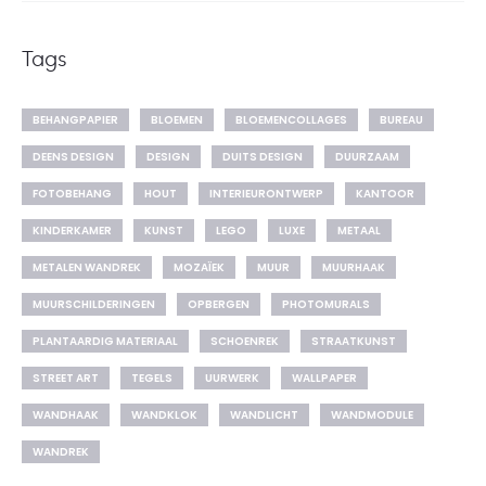
Tags
BEHANGPAPIER
BLOEMEN
BLOEMENCOLLAGES
BUREAU
DEENS DESIGN
DESIGN
DUITS DESIGN
DUURZAAM
FOTOBEHANG
HOUT
INTERIEURONTWERP
KANTOOR
KINDERKAMER
KUNST
LEGO
LUXE
METAAL
METALEN WANDREK
MOZAÏEK
MUUR
MUURHAAK
MUURSCHILDERINGEN
OPBERGEN
PHOTOMURALS
PLANTAARDIG MATERIAAL
SCHOENREK
STRAATKUNST
STREET ART
TEGELS
UURWERK
WALLPAPER
WANDHAAK
WANDKLOK
WANDLICHT
WANDMODULE
WANDREK