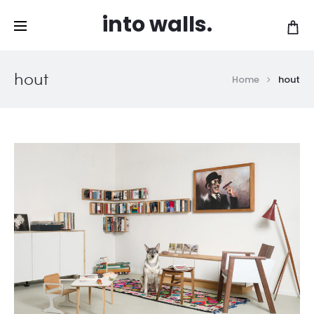
Gratis levering vanaf 120 EUR in België en
into walls.
Cl
Nederland!
hout
Home
hout