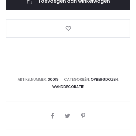
Toevoegen aan winkelwagen
album
aantal
ARTIKELNUMMER:
00019
CATEGORIEËN:
OPBERGDOZEN
,
WANDDECORATIE
SHARE