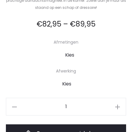
prachtige aandachtsmagneet in de kamer. Zowel aan je muur als
staand op een schap of dressoire!
€
82,95
–
€
89,95
Afmetingen
Afwerking
Gepersonaliseerde
opbergdoos
voor
je